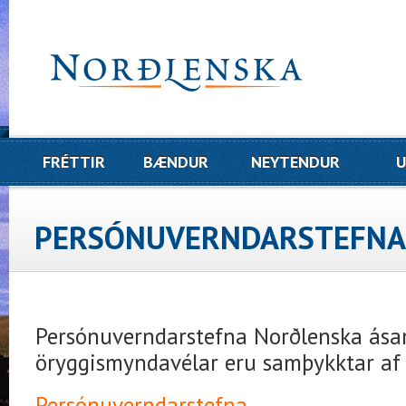
FRÉTTIR
BÆNDUR
NEYTENDUR
U
PERSÓNUVERNDARSTEFNA
Persónuverndarstefna Norðlenska ás
öryggismyndavélar eru samþykktar af 
Persónuverndarstefna