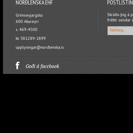
NORÐLENSKA EHF
PÓSTLISTI
Skráðu þig á p
Grímseyjargötu
fréttir sendar 
600 Akureyri
s. 469-4500
kt: 581289-1899
upplysingar@nordlenska.is