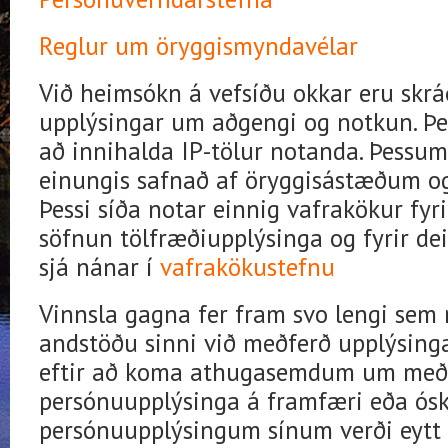
Reglur um öryggismyndavélar
Við heimsókn á vefsíðu okkar eru skr
upplýsingar um aðgengi og notkun. Þe
að innihalda IP-tölur notanda. Þessu
einungis safnað af öryggisástæðum og 
Þessi síða notar einnig vafrakökur fyr
söfnun tölfræðiupplýsinga og fyrir de
sjá nánar í
vafrakökustefnu
Vinnsla gagna fer fram svo lengi sem n
andstöðu sinni við meðferð upplýsing
eftir að koma athugasemdum um me
persónuupplýsinga á framfæri eða óska
persónuupplýsingum sínum verði eytt 