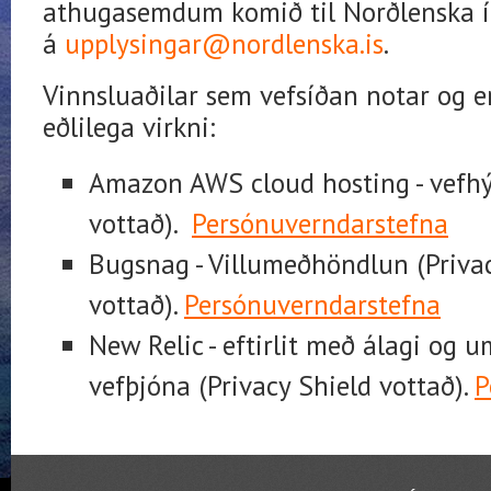
athugasemdum komið til Norðlenska í 
á
upplysingar@nordlenska.is
.
Vinnsluaðilar sem vefsíðan notar og e
eðlilega virkni:
Amazon AWS cloud hosting - vefhý
vottað).
Persónuverndarstefna
Bugsnag - Villumeðhöndlun (Priva
vottað).
Persónuverndarstefna
New Relic - eftirlit með álagi og 
vefþjóna (Privacy Shield vottað).
P