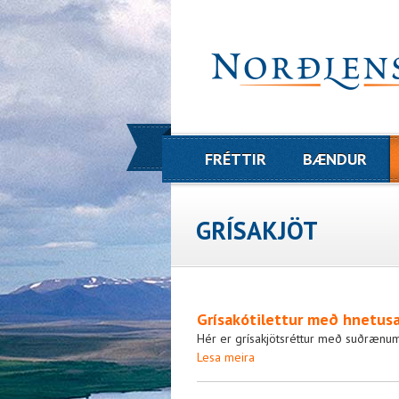
FRÉTTIR
BÆNDUR
GRÍSAKJÖT
Grísakótilettur með hnetusa
Hér er grísakjötsréttur með suðrænum 
Lesa meira