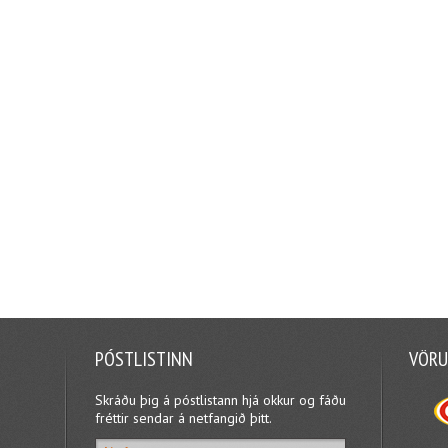
PÓSTLISTINN
VÖRU
Skráðu þig á póstlistann hjá okkur og fáðu
fréttir sendar á netfangið þitt.