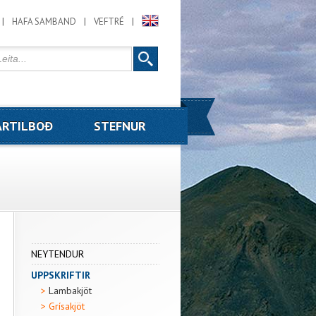
HAFA SAMBAND
VEFTRÉ
RTILBOÐ
STEFNUR
NEYTENDUR
UPPSKRIFTIR
Lambakjöt
Grísakjöt