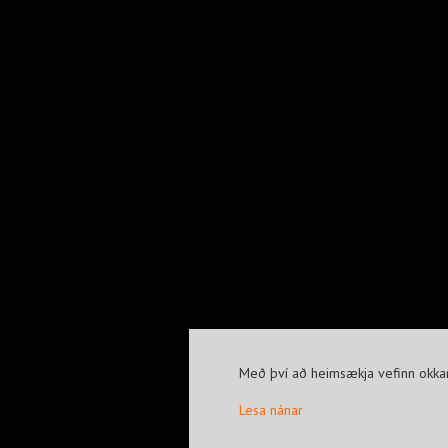
Með því að heimsækja vefinn okkar
Lesa nánar