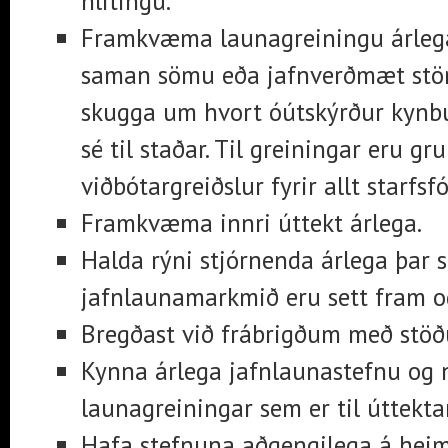
hlítingu.
Framkvæma launagreiningu árlega
saman sömu eða jafnverðmæt störf
skugga um hvort óútskýrður kyn
sé til staðar. Til greiningar eru g
viðbótargreiðslur fyrir allt starfsfó
Framkvæma innri úttekt árlega.
Halda rýni stjórnenda árlega þar 
jafnlaunamarkmið eru sett fram o
Bregðast við frábrigðum með st
Kynna árlega jafnlaunastefnu og 
launagreiningar sem er til úttekt
Hafa stefnuna aðgengilega á hei