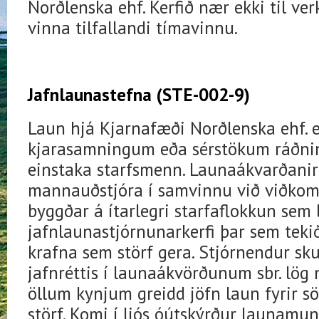
Norðlenska ehf. Kerfið nær ekki til ve
vinna tilfallandi tímavinnu.
Jafnlaunastefna (STE-002-9)
Laun hjá Kjarnafæði Norðlenska ehf. e
kjarasamningum eða sérstökum ráðn
einstaka starfsmenn. Launaákvarðanir
mannauðstjóra í samvinnu við viðkom
byggðar á ítarlegri starfaflokkun sem l
jafnlaunastjórnunarkerfi þar sem tekið e
krafna sem störf gera. Stjórnendur sku
jafnréttis í launaákvörðunum sbr. lög 
öllum kynjum greidd jöfn laun fyrir 
störf. Komi í ljós óútskýrður launamun