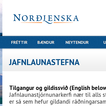
FRÉTTIR
BÆNDUR
NEYTENDUR
U
JAFNLAUNASTEFNA
Tilgangur og gildissvið (English belo
Jafnlaunastjórnunarkerfi nær til alls s
er sá sem hefur gildandi ráðningarsa