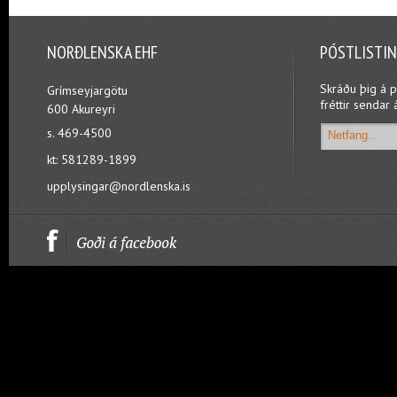
NORÐLENSKA EHF
PÓSTLISTI
Skráðu þig á p
Grímseyjargötu
fréttir sendar 
600 Akureyri
s. 469-4500
kt: 581289-1899
upplysingar@nordlenska.is