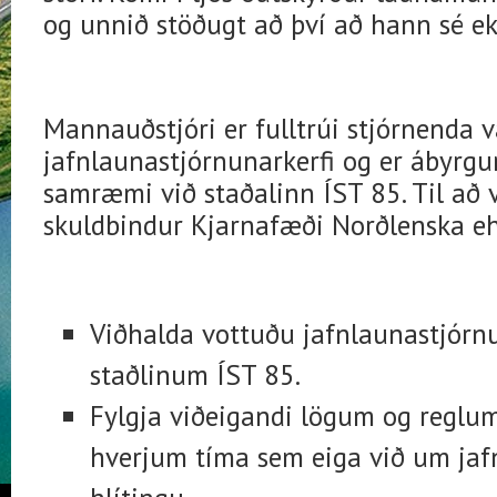
og unnið stöðugt að því að hann sé ekk
Mannauðstjóri er fulltrúi stjórnenda 
jafnlaunastjórnunarkerfi og er ábyrgur 
samræmi við staðalinn ÍST 85. Til að 
skuldbindur Kjarnafæði Norðlenska ehf.
Viðhalda vottuðu jafnlaunastjór
staðlinum ÍST 85.
Fylgja viðeigandi lögum og reglum
hverjum tíma sem eiga við um jaf