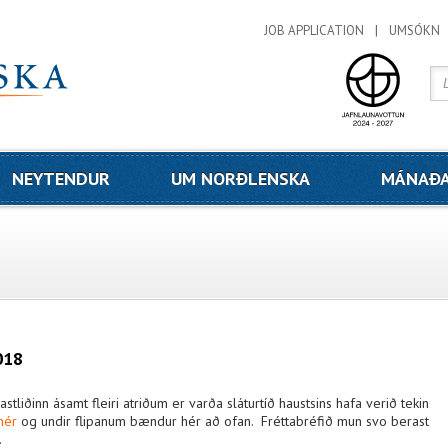
JOB APPLICATION
UMSÓKN
NEYTENDUR
UM NORÐLENSKA
MÁNAÐA
018
astliðinn ásamt fleiri atriðum er varða sláturtíð haustsins hafa verið tekin
hér
og undir flipanum bændur hér að ofan. Fréttabréfið mun svo berast
.