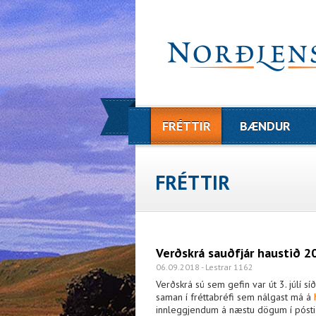
FRÉTTIR
BÆNDUR
FRÉTTIR
Verðskrá sauðfjár haustið 2
06.09.2018 - Lestrar 1162
Verðskrá sú sem gefin var út 3. júlí síð
saman í fréttabréfi sem nálgast má á
innleggjendum á næstu dögum í pósti