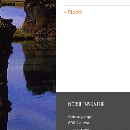
Til baka
NORÐLENSKA EHF
Grímseyjargötu
600 Akureyri