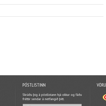
PÓSTLISTINN
VÖRU
Skráðu þig á póstlistann hjá okkur og fáðu
fréttir sendar á netfangið þitt.