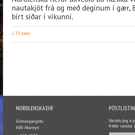
nautakjöt frá og með deginum í gær, 8.
birt síðar í vikunni.
Til baka
NORÐLENSKA EHF
PÓSTLISTI
Skráðu þig á p
Grímseyjargötu
fréttir sendar 
600 Akureyri