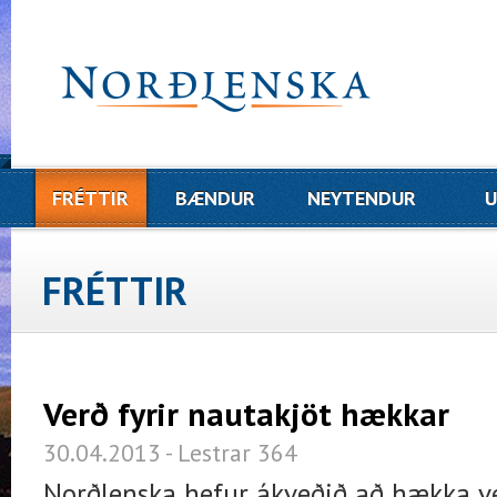
FRÉTTIR
BÆNDUR
NEYTENDUR
U
FRÉTTIR
Verð fyrir nautakjöt hækkar
30.04.2013 - Lestrar 364
Norðlenska hefur ákveðið að hækka ve