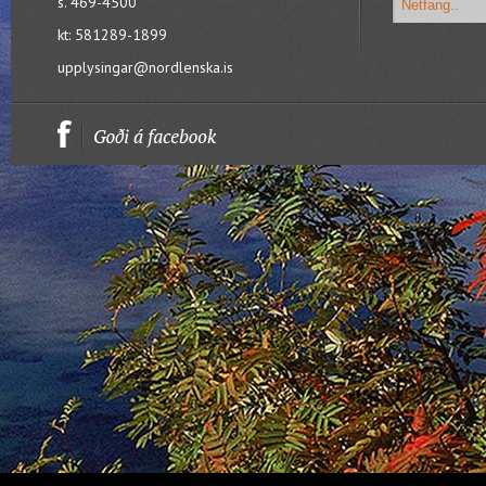
s. 469-4500
kt: 581289-1899
upplysingar@nordlenska.is