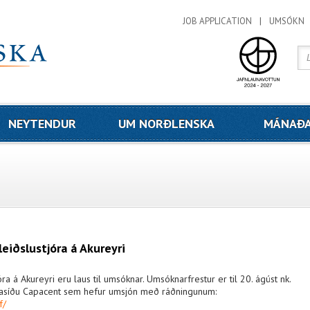
JOB APPLICATION
UMSÓKN
NEYTENDUR
UM NORÐLENSKA
MÁNAÐA
eiðslustjóra á Akureyri
ra á Akureyri eru laus til umsóknar. Umsóknarfrestur er til 20. ágúst nk.
imasíðu Capacent sem hefur umsjón með ráðningunum:
f/