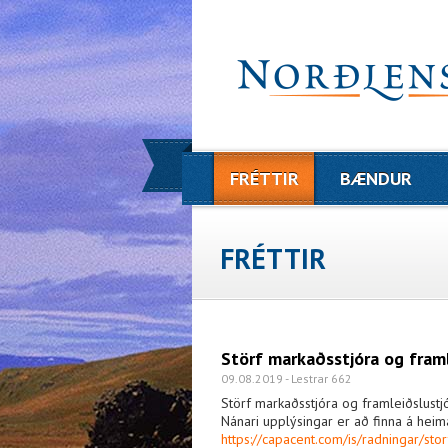
FRÉTTIR
BÆNDUR
FRÉTTIR
Störf markaðsstjóra og framl
09.08.2019 - Lestrar 662
Störf markaðsstjóra og framleiðslustjó
Nánari upplýsingar er að finna á he
https://capacent.com/is/radningar/stor