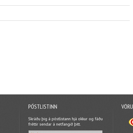
PÓSTLISTINN
VÖRU
Skráðu þig á póstlistann hjá okkur og fáðu
fréttir sendar á netfangið þitt.