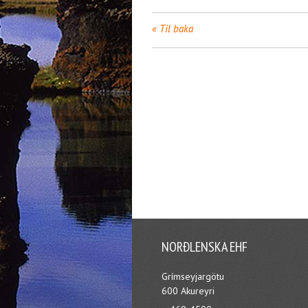
Til baka
NORÐLENSKA EHF
Grímseyjargötu
600 Akureyri