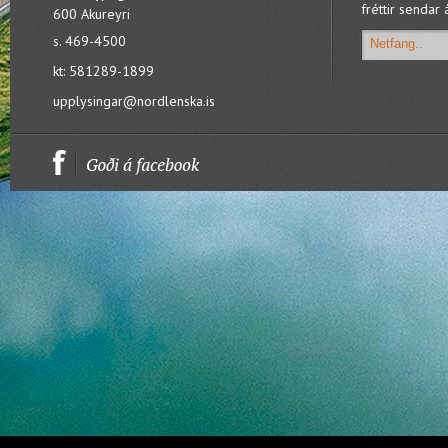
fréttir sendar 
600 Akureyri
s. 469-4500
kt: 581289-1899
upplysingar@nordlenska.is