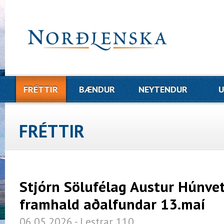
FRÉTTIR
BÆNDUR
NEYTENDUR
U
FRÉTTIR
Stjórn Sölufélag Austur Húnvetn
framhald aðalfundar 13.maí
06.05.2026 - Lestrar 110