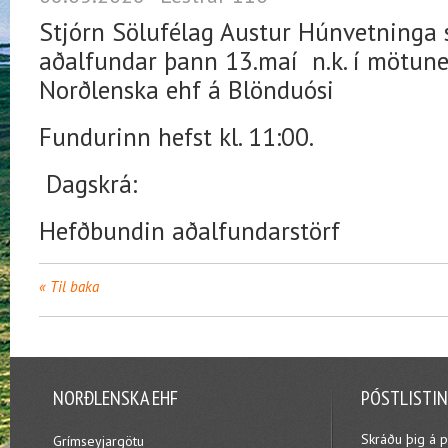
Stjórn Sölufélag Austur Húnvetninga s
aðalfundar þann 13.maí n.k. í mötune
Norðlenska ehf á Blönduósi
Fundurinn hefst kl. 11:00.
Dagskrá:
Hefðbundin aðalfundarstörf
Til baka
NORÐLENSKA EHF
PÓSTLISTI
Skráðu þig á p
Grímseyjargötu