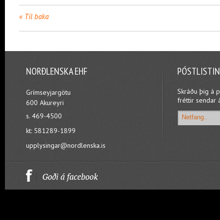
Til baka
NORÐLENSKA EHF
PÓSTLISTI
Skráðu þig á p
Grímseyjargötu
fréttir sendar 
600 Akureyri
s. 469-4500
kt: 581289-1899
upplysingar@nordlenska.is