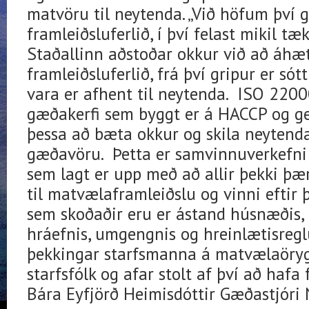
matvöru til neytenda. „Við höfum því gó
framleiðsluferlið, í því felast mikil tæ
Staðallinn aðstoðar okkur við að áhæt
framleiðsluferlið, frá því gripur er sótt
vara er afhent til neytenda. ISO 2200
gæðakerfi sem byggt er á HACCP og ger
þessa að bæta okkur og skila neyten
gæðavöru. Þetta er samvinnuverkefni 
sem lagt er upp með að allir þekki þæ
til matvælaframleiðslu og vinni eftir 
sem skoðaðir eru er ástand húsnæðis,
hráefnis, umgengnis og hreinlætisreglu
þekkingar starfsmanna á matvælaöryg
starfsfólk og afar stolt af því að hafa
Bára Eyfjörð Heimisdóttir Gæðastjóri 