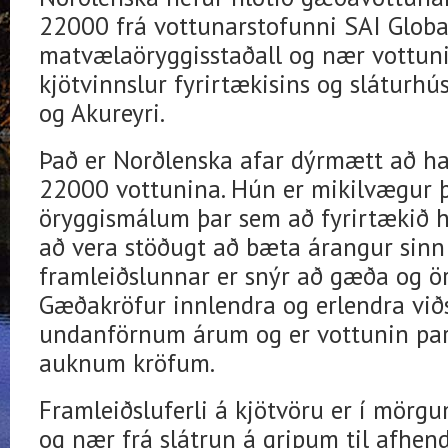
22000 frá vottunarstofunni SAI Global
matvælaöryggisstaðall og nær vottuni
kjötvinnslur fyrirtækisins og sláturhú
og Akureyri.
Það er Norðlenska afar dýrmætt að ha
22000 vottunina. Hún er mikilvægur 
öryggismálum þar sem að fyrirtækið 
að vera stöðugt að bæta árangur sinn
framleiðslunnar er snýr að gæða og ö
Gæðakröfur innlendra og erlendra viðs
undanförnum árum og er vottunin part
auknum kröfum.
Framleiðsluferli á kjötvöru er í mörgu
og nær frá slátrun á gripum til afhen