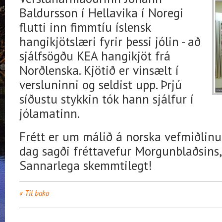
Baldursson í Hellavika í Noregi
flutti inn fimmtíu íslensk
hangikjötslæri fyrir þessi jólin - að
sjálfsögðu KEA hangikjöt frá
Norðlenska. Kjötið er vinsælt í
versluninni og seldist upp. Þrjú
síðustu stykkin tók hann sjálfur í
jólamatinn.
Frétt er um málið á norska vefmiðlin
dag sagði fréttavefur Morgunblaðsins,
Sannarlega skemmtilegt!
Til baka