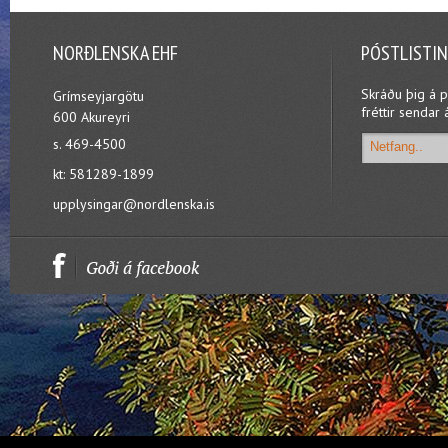
NORÐLENSKA EHF
PÓSTLISTI
Skráðu þig á p
Grímseyjargötu
fréttir sendar 
600 Akureyri
s. 469-4500
kt: 581289-1899
upplysingar@nordlenska.is