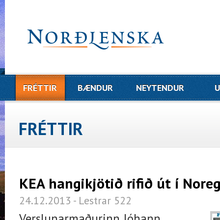
FRÉTTIR
BÆNDUR
NEYTENDUR
U
FRÉTTIR
KEA hangikjötið rifið út í Noreg
24.12.2013 - Lestrar 522
Verslunarmaðurinn Jóhann