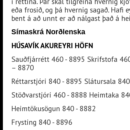
í réttina. Þar skal tilgreina hvernig kjö
eða frosið, og þá hvernig sagað. Hafi 
bent á að unnt er að nálgast það á h
Símaskrá Norðlenska
HÚSAVÍK AKUREYRI HÖFN
Sauðfjárrétt 460 - 8895 Skrifstofa 46
– 8870
Réttarstjóri 840 - 8895 Slátursala 84
Stöðvarstjóri 460 - 8888 Heimtaka 84
Heimtökusögun 840 - 8882
Frysting 840 - 8896