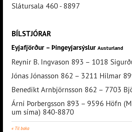
Slátursala 460 - 8897
BÍLSTJÓRAR
Eyjafjörður – Þingeyjarsýslur
Austurland
Reynir B. Ingvason 893 – 1018 Sigur
Jónas Jónasson 862 – 3211 Hilmar 8
Benedikt Arnbjörnsson 862 – 7703 Bj
Árni Þorbergsson 893 – 9596 Höfn (Ma
um síma) 840-8870
Til baka