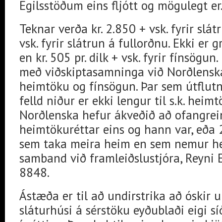
Egilsstöðum eins fljótt og mögulegt er
Teknar verða kr. 2.850 + vsk. fyrir slát
vsk. fyrir slátrun á fullorðnu. Ekki er g
en kr. 505 pr. dilk + vsk. fyrir fínsögu
með viðskiptasamninga við Norðlenska
heimtöku og fínsögun. Þar sem útflutn
felld niður er ekki lengur til s.k. heimt
Norðlenska hefur ákveðið að ofangreint
heimtökuréttar eins og hann var, eða 24
sem taka meira heim en sem nemur he
samband við framleiðslustjóra, Reyni E
8848.
Ástæða er til að undirstrika að óskir 
sláturhúsi á sérstöku eyðublaði eigi s