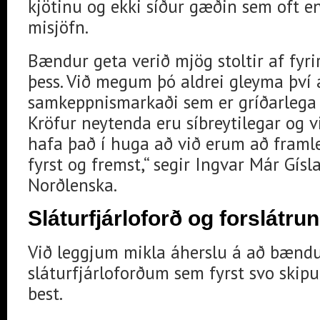
kjötinu og ekki síður gæðin sem oft en 
misjöfn.
Bændur geta verið mjög stoltir af fyr
þess. Við megum þó aldrei gleyma því 
samkeppnismarkaði sem er gríðarlega h
Kröfur neytenda eru síbreytilegar og v
hafa það í huga að við erum að framl
fyrst og fremst,“ segir Ingvar Már Gís
Norðlenska.
Sláturfjárloforð og forslátrun
Við leggjum mikla áherslu á að bændur
sláturfjárloforðum sem fyrst svo skipu
best.