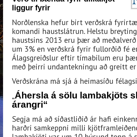
liggur fyrir
Norðlenska hefur birt verðskrá fyrirtæk
komandi haustslátrun. Helstu breyting
haustsins 2013 eru þær að meðalverð
um 3% en verðskrá fyrir fullorðið fé er 
Álagsgreiðslur eftir tímabilum eru þær
með þeirri undantekningu að greitt er
Verðskrána má sjá á heimasíðu félagsi
Áhersla á sölu lambakjöts s
„
árangri
“
Segja má að síðastliðið ár hafi einken
harðri samkeppni milli kjötframleiðen
lambakjöti var um 10 þúsund tonn á sí