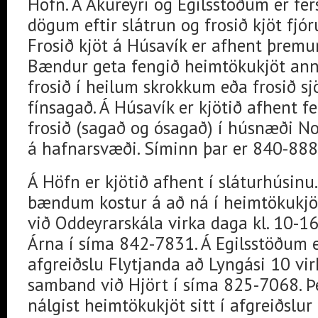
Höfn. Á Akureyri og Egilsstöðum er fe
dögum eftir slátrun og frosið kjöt fjó
Frosið kjöt á Húsavík er afhent þremur
Bændur geta fengið heimtökukjöt ann
frosið í heilum skrokkum eða frosið s
fínsagað. Á Húsavík er kjötið afhent fe
frosið (sagað og ósagað) í húsnæði No
á hafnarsvæði. Síminn þar er 840-888
Á Höfn er kjötið afhent í sláturhúsinu.
bændum kostur á að ná í heimtökukjöt
við Oddeyrarskála virka daga kl. 10-1
Árna í síma 842-7831. Á Egilsstöðum e
afgreiðslu Flytjanda að Lyngási 10 vir
samband við Hjört í síma 825-7068. Þ
nálgist heimtökukjöt sitt í afgreiðslur