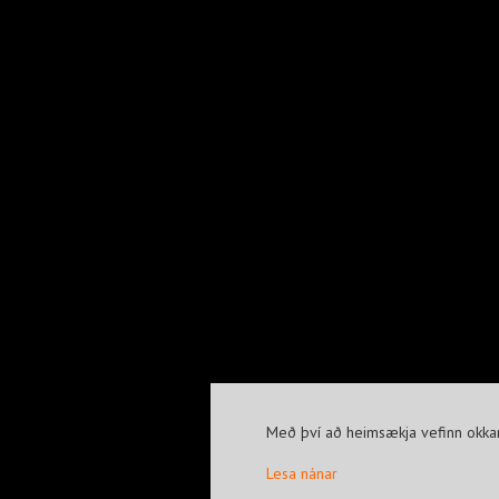
Með því að heimsækja vefinn okkar
Lesa nánar