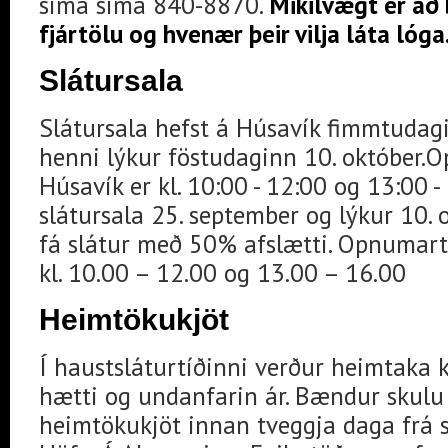
síma síma 840-8870.
Mikilvægt er að
fjártölu og hvenær þeir vilja láta lóga
Slátursala
Slátursala hefst á Húsavík fimmtudag
henni lýkur föstudaginn 10. október.O
Húsavík er kl. 10:00 - 12:00 og 13:00 
slátursala 25. september og lýkur 10. 
fá slátur með 50% afslætti. Opnumart
kl. 10.00 – 12.00 og 13.00 – 16.00
Heimtökukjöt
Í haustsláturtíðinni verður heimtaka
hætti og undanfarin ár. Bændur skulu t
heimtökukjöt innan tveggja daga frá 