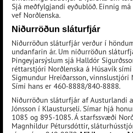
Sjá meðfylgjandi eyðublöð. Einnig má
vef Norðlenska.
Niðurröðun sláturfjár
Niðurröðun sláturfjár verður í hönd
undanfarin ár. Um niðurröðun sláturfjá
Þingeyjarsýslum sjá Halldór Sigurðss
réttarstjóri Norðlenska á Húsavík sím
Sigmundur Hreiðarsson, vinnslustjóri 
Sími hans er 460-8888/840-8888.
Niðurröðun sláturfjár af Austurlandi 
Jónsson í Klausturseli. Símar hjá ho
1085 og 895-1085. Á starfssvæði Norð
Magnhildur Pétursdóttir, sláturhússtjó