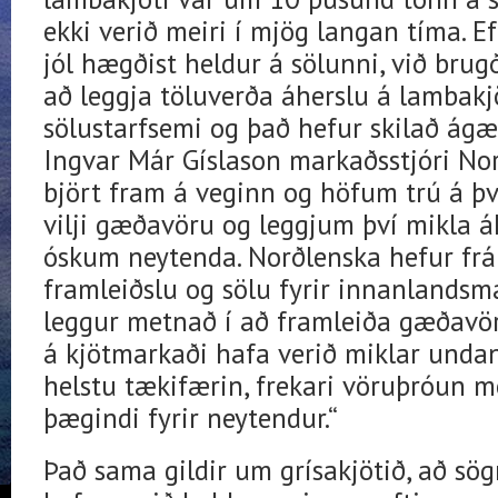
ekki verið meiri í mjög langan tíma. E
jól hægðist heldur á sölunni, við bru
að leggja töluverða áherslu á lambakjö
sölustarfsemi og það hefur skilað ágæt
Ingvar Már Gíslason markaðsstjóri Nor
björt fram á veginn og höfum trú á þv
vilji gæðavöru og leggjum því mikla á
óskum neytenda. Norðlenska hefur frá 
framleiðslu og sölu fyrir innanlandsm
leggur metnað í að framleiða gæðavör
á kjötmarkaði hafa verið miklar undanf
helstu tækifærin, frekari vöruþróun 
þægindi fyrir neytendur.“
Það sama gildir um grísakjötið, að sö