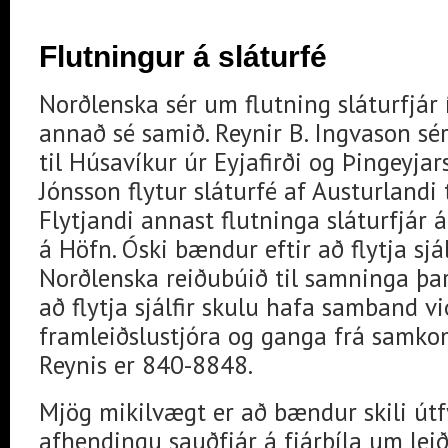
Flutningur á sláturfé
Norðlenska sér um flutning sláturfjár
annað sé samið. Reynir B. Ingvason sér
til Húsavíkur úr Eyjafirði og Þingeyja
Jónsson flytur sláturfé af Austurlandi 
Flytjandi annast flutninga sláturfjár 
á Höfn. Óski bændur eftir að flytja sjálf
Norðlenska reiðubúið til samninga þar
að flytja sjálfir skulu hafa samband vi
framleiðslustjóra og ganga frá samko
Reynis er 840-8848.
Mjög mikilvægt er að bændur skili útf
afhendingu sauðfjár á fjárbíla um leið o