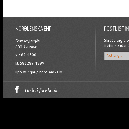
NORÐLENSKA EHF
PÓSTLISTI
Skráðu þig á p
Grímseyjargötu
fréttir sendar 
600 Akureyri
s. 469-4500
kt: 581289-1899
upplysingar@nordlenska.is