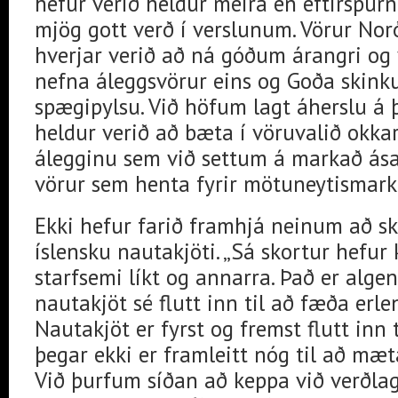
hefur verið heldur meira en eftirspurn
mjög gott verð í verslunum. Vörur No
hverjar verið að ná góðum árangri og v
nefna áleggsvörur eins og Goða skink
spægipylsu. Við höfum lagt áherslu á 
heldur verið að bæta í vöruvalið okkar
álegginu sem við settum á markað ása
vörur sem henta fyrir mötuneytismark
Ekki hefur farið framhjá neinum að sk
íslensku nautakjöti. „Sá skortur hefur
starfsemi líkt og annarra. Það er alge
nautakjöt sé flutt inn til að fæða erl
Nautakjöt er fyrst og fremst flutt inn t
þegar ekki er framleitt nóg til að mæt
Við þurfum síðan að keppa við verðla