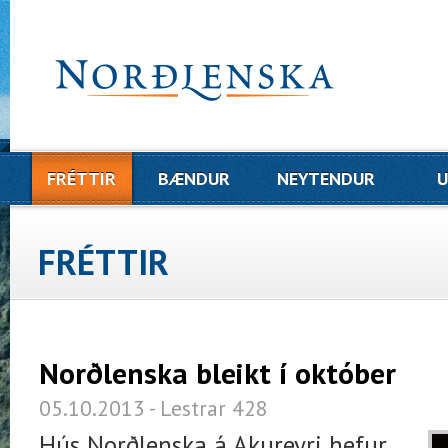
FRÉTTIR
BÆNDUR
NEYTENDUR
U
FRÉTTIR
Norðlenska bleikt í október
05.10.2013 - Lestrar 428
Hús Norðlenska á Akureyri hefur