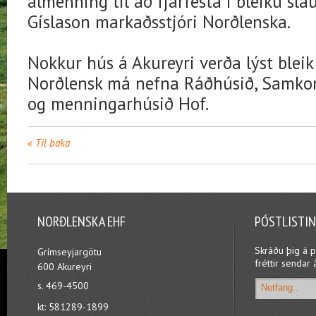
almenning til að fjárfesta í bleiku sla
Gíslason markaðsstjóri Norðlenska.
Nokkur hús á Akureyri verða lýst ble
Norðlensk má nefna Ráðhúsið, Samk
og menningarhúsið Hof.
Til baka
NORÐLENSKA EHF
PÓSTLISTI
Skráðu þig á p
Grímseyjargötu
fréttir sendar 
600 Akureyri
s. 469-4500
kt: 581289-1899