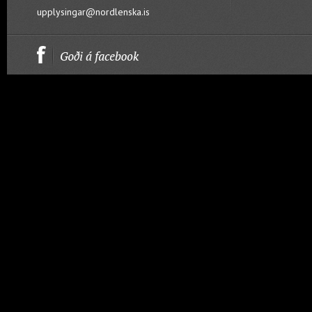
upplysingar@nordlenska.is