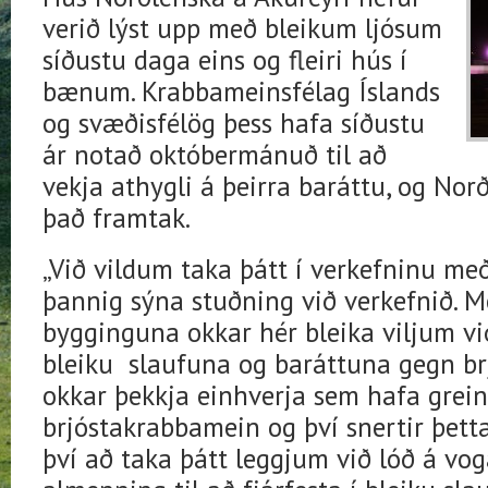
verið lýst upp með bleikum ljósum
síðustu daga eins og fleiri hús í
bænum. Krabbameinsfélag Íslands
og svæðisfélög þess hafa síðustu
ár notað októbermánuð til að
vekja athygli á þeirra baráttu, og Nor
það framtak.
„Við vildum taka þátt í verkefninu m
þannig sýna stuðning við verkefnið. M
bygginguna okkar hér bleika viljum v
bleiku slaufuna og baráttuna gegn br
okkar þekkja einhverja sem hafa grei
brjóstakrabbamein og því snertir þett
því að taka þátt leggjum við lóð á vo